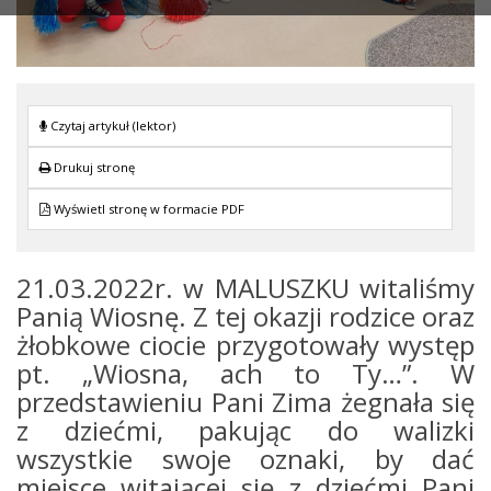
Czytaj artykuł (lektor)
Drukuj stronę
Wyświetl stronę w formacie PDF
21.03.2022r. w MALUSZKU witaliśmy
Panią Wiosnę. Z tej okazji rodzice oraz
żłobkowe ciocie przygotowały występ
pt. „Wiosna, ach to Ty…”. W
przedstawieniu Pani Zima żegnała się
z dziećmi, pakując do walizki
wszystkie swoje oznaki, by dać
miejsce witającej się z dziećmi Pani