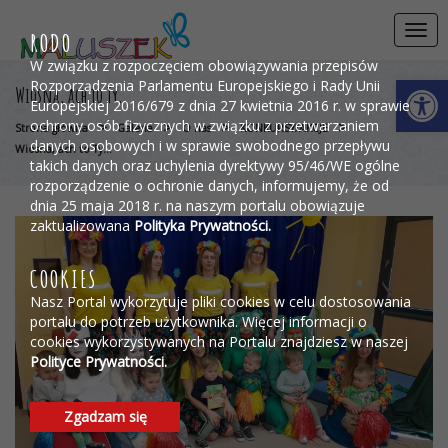
Przejdź do menu
Przejdź do stopki strony
Przejdź do głównej treści strony
Togg
RODO
navi
W związku z rozpoczęciem obowiązywania przepisów
Otwórz 
Rozporządzenia Parlamentu Europejskiego i Rady Unii
Wiosna, ach to Ty…
Europejskiej 2016/679 z dnia 27 kwietnia 2016 r. w sprawie
ochrony osób fizycznych w związku z przetwarzaniem
>
>
>
>
Strona główna
Galeria
O nas
KONKURSY/AKCJE
danych osobowych i w sprawie swobodnego przepływu
Wiosna, ach to Ty…
takich danych oraz uchylenia dyrektywy 95/46/WE ogólne
rozporządzenie o ochronie danych, informujemy, że od
dnia 25 maja 2018 r. na naszym portalu obowiązuje
zaktualizowana
Polityka Prywatności.
COOKIES
Nasz Portal wykorzytuje pliki cookies w celu dostosowania
portalu do potrzeb użytkownika. Więcej informacji o
cookies wykorzystywanych na Portalu znajdziesz w naszej
Polityce Prywatności.
Zgadzam się