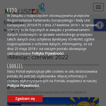
Przejdź do menu
Przejdź do stopki strony
Przejdź do głównej treści strony
Togg
RODO
navi
W związku z rozpoczęciem obowiązywania przepisów
Otwórz 
Rozporządzenia Parlamentu Europejskiego i Rady Unii
Dzień Dziecka
Europejskiej 2016/679 z dnia 27 kwietnia 2016 r. w sprawie
ochrony osób fizycznych w związku z przetwarzaniem
>
Strona główna
danych osobowych i w sprawie swobodnego przepływu
takich danych oraz uchylenia dyrektywy 95/46/WE ogólne
rozporządzenie o ochronie danych, informujemy, że od
dnia 25 maja 2018 r. na naszym portalu obowiązuje
zaktualizowana
Polityka Prywatności.
Miesiąc:
czerwiec 2022
COOKIES
Nasz Portal wykorzytuje pliki cookies w celu dostosowania
portalu do potrzeb użytkownika. Więcej informacji o
Dzień Dziecka
cookies wykorzystywanych na Portalu znajdziesz w naszej
Polityce Prywatności.
3 czerwca 2022
Dzień Dziecka to jeden z ulubieńszych dni w kalendarzu uroczystości żłobkowych. W...
Zgadzam się