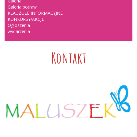
Galeria
Galeria potraw
KLAUZULE INFORMACYJNE
KONKURSY/AKCJE
Ogłoszenia
wydarzenia
Kontakt