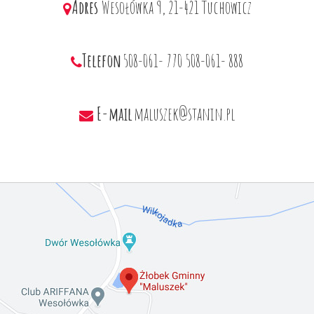
Adres
Wesołówka 9, 21-421 Tuchowicz
Telefon
508-061- 770
508-061- 888
E-mail
maluszek@stanin.pl