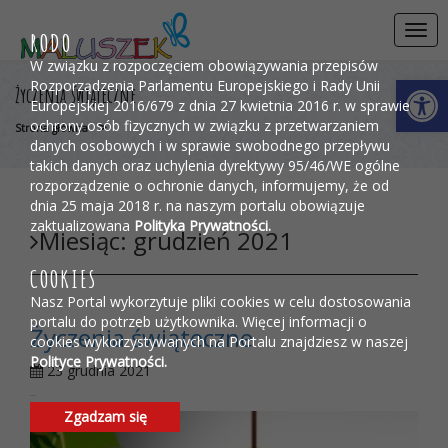
Przejdź do menu
Przejdź do stopki strony
Przejdź do głównej treści strony
Togg
RODO
navi
W związku z rozpoczęciem obowiązywania przepisów
Otwórz 
Rozporządzenia Parlamentu Europejskiego i Rady Unii
Życzenia świąteczne
Europejskiej 2016/679 z dnia 27 kwietnia 2016 r. w sprawie
ochrony osób fizycznych w związku z przetwarzaniem
>
Strona główna
danych osobowych i w sprawie swobodnego przepływu
takich danych oraz uchylenia dyrektywy 95/46/WE ogólne
rozporządzenie o ochronie danych, informujemy, że od
dnia 25 maja 2018 r. na naszym portalu obowiązuje
zaktualizowana
Polityka Prywatności.
Miesiąc:
grudzień 2021
COOKIES
Nasz Portal wykorzytuje pliki cookies w celu dostosowania
portalu do potrzeb użytkownika. Więcej informacji o
Życzenia świąteczne
cookies wykorzystywanych na Portalu znajdziesz w naszej
Polityce Prywatności.
23 grudnia 2021
...
Zgadzam się