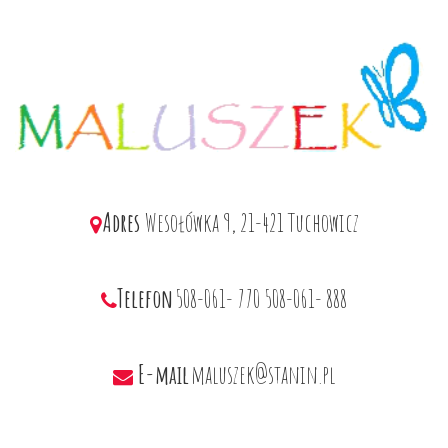
Adres
Wesołówka 9, 21-421 Tuchowicz
Telefon
508-061- 770
508-061- 888
E-mail
maluszek@stanin.pl