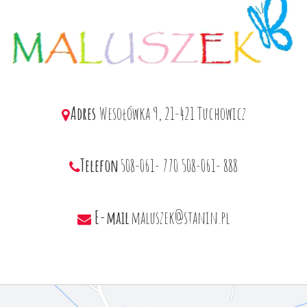
Adres
Wesołówka 9, 21-421 Tuchowicz
Telefon
508-061- 770
508-061- 888
E-mail
maluszek@stanin.pl