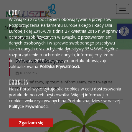
Przejdź do menu
Przejdź do stopki strony
Przejdź do głównej treści strony
Togg
RODO
navi
W związku z rozpoczęciem obowiązywania przepisów
Otwórz 
Rozporządzenia Parlamentu Europejskiego i Rady Unii
Aktualności
Europejskiej 2016/679 z dnia 27 kwietnia 2016 r. w sprawie
ochrony osób fizycznych w związku z przetwarzaniem
>
Strona główna
Ogłoszenia
danych osobowych i w sprawie swobodnego przepływu
takich danych oraz uchylenia dyrektywy 95/46/WE ogólne
rozporządzenie o ochronie danych, informujemy, że od
dnia 25 maja 2018 r. na naszym portalu obowiązuje
Przerwa wakacyjna
zaktualizowana
Polityka Prywatności.
16 lipca 2026
COOKIES
Szanowni Państwo, uprzejmie informujemy, że z uwagi na
przerwę wakacyjną w dniach...
Nasz Portal wykorzytuje pliki cookies w celu dostosowania
portalu do potrzeb użytkownika. Więcej informacji o
cookies wykorzystywanych na Portalu znajdziesz w naszej
Polityce Prywatności.
Zgadzam się