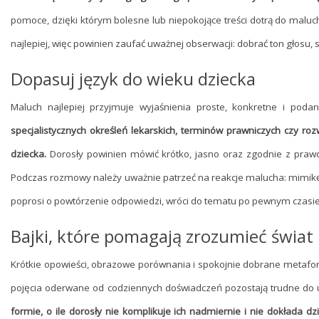
pomoce, dzięki którym bolesne lub niepokojące treści dotrą do malu
najlepiej, więc powinien zaufać uważnej obserwacji: dobrać ton głosu,
Dopasuj język do wieku dziecka
Maluch najlepiej przyjmuje wyjaśnienia proste, konkretne i po
specjalistycznych określeń lekarskich, terminów prawniczych czy rozw
dziecka.
Dorosły powinien mówić krótko, jasno oraz zgodnie z praw
Podczas rozmowy należy uważnie patrzeć na reakcje malucha: mimikę, na
poprosi o powtórzenie odpowiedzi, wróci do tematu po pewnym czasie
Bajki, które pomagają zrozumieć świat
Krótkie opowieści, obrazowe porównania i spokojnie dobrane metaf
pojęcia oderwane od codziennych doświadczeń pozostają trudne do
formie, o ile dorosły nie komplikuje ich nadmiernie i nie dokłada d