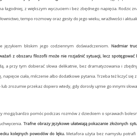
cha łagodniej, z większym wyczuciem i bez zbędnego napięcia. Rodzic zn
 słownictwo, tempo rozmowy oraz gesty do jego wieku, wrażliwości i aktual
dane językiem bliskim jego codziennym doświadczeniom.
Nadmiar tru
ażań z obszaru filozofii może nie rozjaśnić sytuacji, lecz spotęgować 
dą, a przy tym dobierać słowa delikatnie, bez dramatyzowania i zbędn
pięcie ciała, milczenie albo dodatkowe pytania. Trzeba też liczyć się z
 lub zrozumie przekaz dopiero wtedy, gdy dorosły ujmie go innymi słow
ory mogą bardzo pomóc podczas rozmów z dzieckiem o sprawach bolesn
 uchwycenia.
Trafne obrazy językowe ułatwiają pokazanie złożonych sytu
ziecku kolejnych powodów do lęku.
Metafora użyta bez namysłu potrafi n