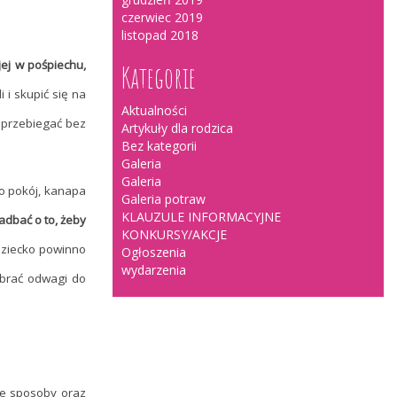
czerwiec 2019
listopad 2018
jej w pośpiechu,
Kategorie
 i skupić się na
Aktualności
e przebiegać bez
Artykuły dla rodzica
Bez kategorii
Galeria
Galeria
o pokój, kanapa
Galeria potraw
KLAUZULE INFORMACYJNE
dbać o to, żeby
KONKURSY/AKCJE
ziecko powinno
Ogłoszenia
wydarzenia
abrać odwagi do
e sposoby oraz