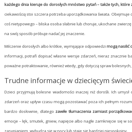
każdego dnia kieruje do dorosłych mnóstwo pytań – także tych, które
ciekawością stoi szczera potrzeba uporządkowania świata. Obejmuje 
coś nietypowego – bliska osoba słabnie lub choruje, ukochane zwierzę
na swój sposób próbuje nadać jej znaczenie.
Milczenie dorosłych albo krótkie, wymijające odpowiedzi
mogą nasilić d
informacji, potrafi dopisać własne wersje zdarzeń, nieraz znacznie 
poważne potraktowanie, również wtedy, gdy dotyczą spraw bolesnych,
Trudne informacje w dziecięcym świeci
Dzieci przyjmują bolesne wiadomości inaczej niż dorośli. Ich umys
zdarzeń oraz upływ czasu mogą pozostawać poza ich pełnym rozumie
bardzo dosłownie, dlatego
zawiłe tłumaczenia zamiast porządkować
emocje – lęk, smutek, gniew, napięcie albo nagłe zamknięcie się w sob
zasypianiem, wybudza się w nocy lub staje się bardziej niespokojny.