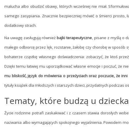
malucha albo obudzić obawy, których wcześniej nie miał. Sformułow
samego zasypiania. Znacznie bezpieczniej mówić o śmierci prosto, 
dodatkowy strach.
Na uwagę zasługują również
bajki terapeutyczne
, pisane z myślą o d
małego odbiorcę przez lęk, rozstanie, żałobę czy chorobę w sposób
bohaterze cząstkę własnego doświadczenia: zobaczyć, że ktoś prze
Dzięki temu łatwiej mu uporządkować własne emocje i poczuć, że nie
mu bliskość, język do mówienia o przeżyciach oraz poczucie, że inn
tytuły książek dla młodszych i starszych dzieci, przydatnych podczas
Tematy, które budzą u dziecka 
Życie rodzinne potrafi zaskakiwać i z czasem stawia dorosłych wob
nazwania albo wymagających spokojnego wyjaśnienia. Powodem może st