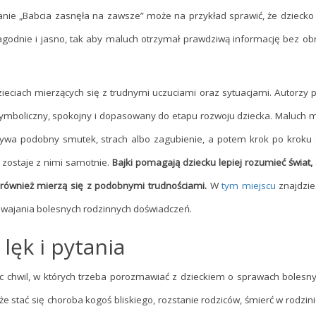
anie „Babcia zasnęła na zawsze” może na przykład sprawić, że dziecko 
łagodnie i jasno, tak aby maluch otrzymał prawdziwą informację bez o
zieciach mierzących się z trudnymi uczuciami oraz sytuacjami. Autorzy
 symboliczny, spokojny i dopasowany do etapu rozwoju dziecka. Maluch 
żywa podobny smutek, strach albo zagubienie, a potem krok po kroku 
 zostaje z nimi samotnie.
Bajki pomagają dziecku lepiej rozumieć świat
i również mierzą się z podobnymi trudnościami.
W
tym miejscu
znajdzie
 oswajania bolesnych rodzinnych doświadczeń.
lęk i pytania
ec chwil, w których trzeba porozmawiać z dzieckiem o sprawach bolesny
ać się choroba kogoś bliskiego, rozstanie rodziców, śmierć w rodzinie