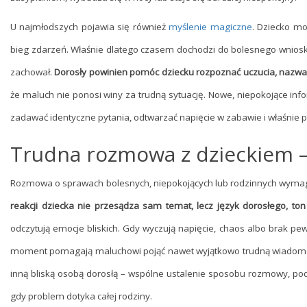
U najmłodszych pojawia się również
myślenie magiczne
. Dziecko mo
bieg zdarzeń. Właśnie dlatego czasem dochodzi do bolesnego wniosku, 
zachował.
Dorosły powinien pomóc dziecku rozpoznać uczucia, nazwać
że maluch nie ponosi winy za trudną sytuację. Nowe, niepokojące inf
zadawać identyczne pytania, odtwarzać napięcie w zabawie i właśnie 
Trudna rozmowa z dzieckiem – 
Rozmowa o sprawach bolesnych, niepokojących lub rodzinnych wymaga
reakcji dziecka nie przesądza sam temat, lecz język dorosłego, ton 
odczytują emocje bliskich. Gdy wyczują napięcie, chaos albo brak p
moment pomagają maluchowi pojąć nawet wyjątkowo trudną wiadomoś
inną bliską osobą dorosłą – wspólne ustalenie sposobu rozmowy, po
gdy problem dotyka całej rodziny.