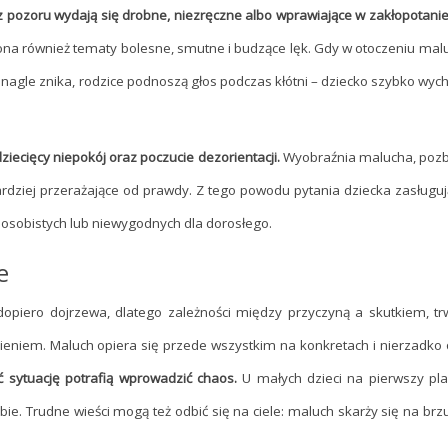
 z pozoru wydają się drobne, niezręczne albo wprawiające w zakłopotani
ona również tematy bolesne, smutne i budzące lęk. Gdy w otoczeniu malu
 nagle znika, rodzice podnoszą głos podczas kłótni – dziecko szybko wyc
ziecięcy niepokój oraz poczucie dezorientacji.
Wyobraźnia malucha, pozb
bardziej przerażające od prawdy. Z tego powodu pytania dziecka zasługu
 osobistych lub niewygodnych dla dorosłego.
e
ł dopiero dojrzewa, dlatego zależności między przyczyną a skutkiem, t
niem. Maluch opiera się przede wszystkim na konkretach i nierzadko 
 sytuację potrafią wprowadzić chaos.
U małych dzieci na pierwszy pl
ie. Trudne wieści mogą też odbić się na ciele: maluch skarży się na brz