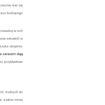
zacznie bać się
brazu budzącego
 prowadzą w nich
może odnaleźć w
szuka ukojenia.
, a zarazem dają
sz przykładowe
ch, trudnych do
, a także mniej