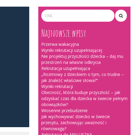
Najnowsze wpisy
Przerwa wakacyjna
Wyniki rekrutacji uzupełniającej
Nie projektuj przyszłości dziecka – daj mu
przestrzeń na własne odkrycia
Rekrutacja uzupełniająca
„Rozmowy z dzieckiem o tym, co trudne –
jak znaleźć właściwe słowa?”
Wyniki rekrutacji
Obecność, która buduje przyszłość – jak
odzyskać czas dla dziecka w świecie pełnym
obowiązków?
Wiosenne przebudzenie
Jak wychowywać dziecko w świecie
przesytu, zachowując uważność i
równowagę?
Rekrutacja do MALUSZKA