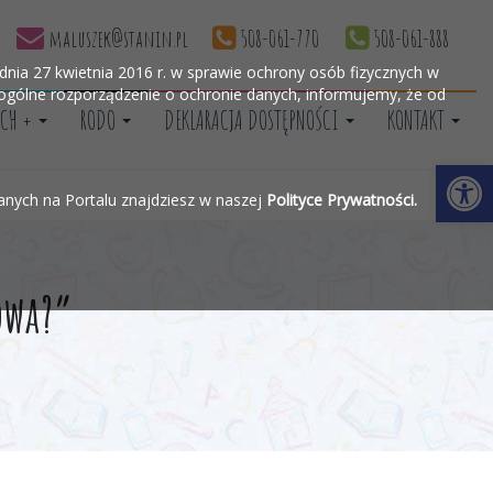
maluszek@stanin.pl
508-061-770
508-061-888
nia 27 kwietnia 2016 r. w sprawie ochrony osób fizycznych w
gólne rozporządzenie o ochronie danych, informujemy, że od
CH +
RODO
DEKLARACJA DOSTĘPNOŚCI
KONTAKT
Otwórz 
wanych na Portalu znajdziesz w naszej
Polityce Prywatności.
owa?”