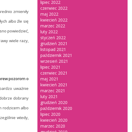
lipiec 2022
czerwiec 2022
rednio zmieniły
maj 2022
kwiecień 2022
ych albo źle się
marzec 2022
sno powiedzieć,
luty 2022
styczeń 2022
rawy wiele razy,
grudzień 2021
listopad 2021
październik 2021
wrzesień 2021
lipiec 2021
czerwiec 2021
rew pozorom o
maj 2021
kwiecień 2021
bardzo uważnie
marzec 2021
luty 2021
 dobrze dobrany
grudzień 2020
m rodzicem albo
październik 2020
lipiec 2020
zególnie wtedy,
kwiecień 2020
marzec 2020
grudzień 2019