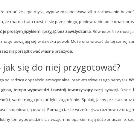
że uznać, że jego myśli, wypowiedziane słowa albo zachowanie bezpoś
że mama i tata rozstali się przez niego, ponieważ nie posłuchał dorosł
 je prostym językiem i przyjąć bez zawstydzania.
Równocześnie musi ja
ormacje oswajają się w dziecku powoli. Może ono wracać do tej samej sp
przez nią porządkować własne przeżycia.
jak się do niej przygotować?
 od rodzica dojrzałości emocjonalnej oraz wcześniejszego namysłu.
Wb
głosu, tempo wypowiedzi i nastrój towarzyszący całej sytuacji.
Dzieci 
ewności, same mogą poczuć lęk i zagrożenie. Spokój, jasny przekaz oraz
ć i stopniowo ją oswoić. Pomaga także wcześniejsza rozmowa z drugi
dobny ton wypowiedzi oraz wzajemne oparcie mają duże znaczenie, szc