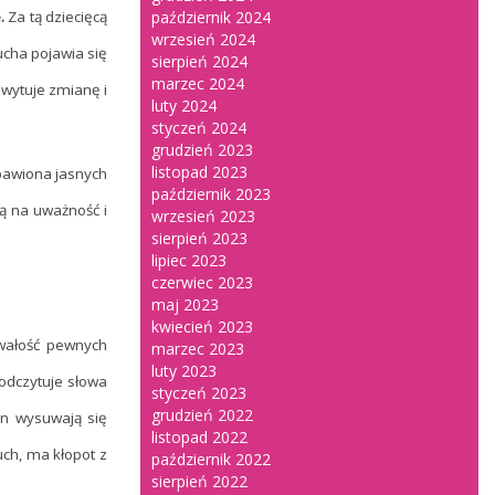
e.
Za tą dziecięcą
październik 2024
wrzesień 2024
cha pojawia się
sierpień 2024
marzec 2024
hwytuje zmianę i
luty 2024
styczeń 2024
grudzień 2023
listopad 2023
awiona jasnych
październik 2023
ją na uważność i
wrzesień 2023
sierpień 2023
lipiec 2023
czerwiec 2023
maj 2023
kwiecień 2023
rwałość pewnych
marzec 2023
luty 2023
odczytuje słowa
styczeń 2023
grudzień 2022
an wysuwają się
listopad 2022
uch, ma kłopot z
październik 2022
sierpień 2022