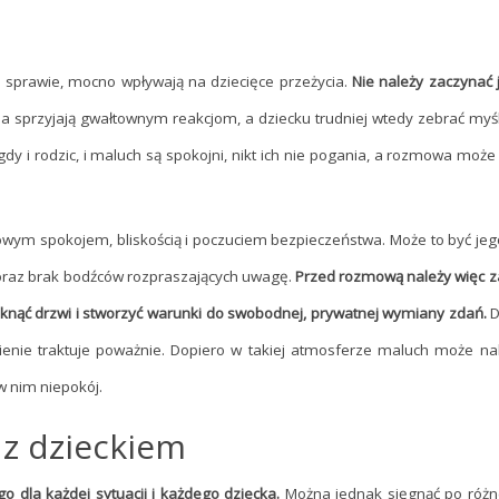
 sprawie, mocno wpływają na dziecięce przeżycia.
Nie należy zaczynać 
a sprzyjają gwałtownym reakcjom, a dziecku trudniej wtedy zebrać myśli
gdy i rodzic, i maluch są spokojni, nikt ich nie pogania, a rozmowa moż
owym spokojem, bliskością i poczuciem bezpieczeństwa. Może to być jeg
 oraz brak bodźców rozpraszających uwagę.
Przed rozmową należy więc za
zymknąć drzwi i stworzyć warunki do swobodnej, prywatnej wymiany zdań.
D
bienie traktuje poważnie. Dopiero w takiej atmosferze maluch może n
w nim niepokój.
z dzieckiem
dla każdej sytuacji i każdego dziecka.
Można jednak sięgnąć po różn