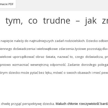
rmacie PDF
tym, co trudne – jak zn
pięcie należy do najtrudniejszych zadań rodzicielskich. Dziecko odbier
ziennego doświadczenia i wielowątkowe zdarzenia życiowe pozostają dla 
ekowi uporządkować obraz świata, nazwać to, czego doświadcza, prz
topniowo wzmacniać wewnętrzną odporność. Zadanie dorosłego polega
którym dziecko może pytać bez lęku, mówić o swoich obawach i mieć pew
chwilę przyjąć perspektywę dziecka.
Maluch chłonie rzeczywistość bard