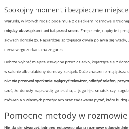
Spokojny moment i bezpieczne miejsce
Warunki, w których rodzic podejmuje z dzieckiem rozmowę o trudnej
między obowiązkami ani tuż przed snem.
Zmęczenie, napięcie i presj
słowach dorosłego. Najbardziej sprzyjająca chwila pojawia się wtedy, 
nerwowego zerkania na zegarek.
Dobrze wybrać miejsce oswojone przez dziecko, kojarzące się z dom
w salonie albo ulubiony domowy zakątek. Duże znaczenie mają cisza
nikt nie przerwał spotkania: wyłączyć telewizor, odłożyć telefon, pr
czuć, że dorosły naprawdę go słucha, a jego lęk, smutek czy zagu
mówienia o własnych przeżyciach oraz zadawania pytań, które budzą 
Pomocne metody w rozmowie 
Nie da się stworzyć jednego gotowego planu rozmowy odpowiedniego 