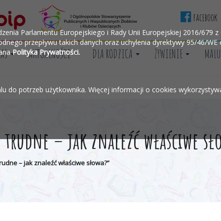
facebook
ia Parlamentu Europejskiego i Rady Unii Europejskiej 2016/679 z d
dnego przepływu takich danych oraz uchylenia dyrektywy 95/46/WE o
NAS
AKTUALNOŚCI
DLA RODZICA
ŻYWIENIE
MALU
wana
Polityka Prywatności.
alu do potrzeb użytkownika. Więcej informacji o cookies wykorzysty
 trudne – jak znaleźć właściwe sł
rudne – jak znaleźć właściwe słowa?”