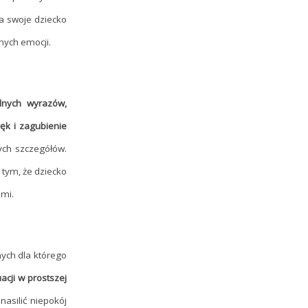
a swoje dziecko
nych emocji.
dnych wyrazów,
lęk i zagubienie
ych szczegółów.
 tym, że dziecko
ami.
ych dla którego
acji w prostszej
asilić niepokój