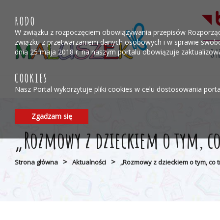
Przejdź do menu
Przejdź do stopki strony
Przejdź do głównej treści strony
RODO
W związku z rozpoczęciem obowiązywania przepisów Rozporządzen
związku z przetwarzaniem danych osobowych i w sprawie swobo
O 
dnia 25 maja 2018 r. na naszym portalu obowiązuje zaktualizo
COOKIES
Nasz Portal wykorzytuje pliki cookies w celu dostosowania port
Zgadzam się
„Rozmowy z dzieckiem o tym, co
>
>
Strona główna
Aktualności
„Rozmowy z dzieckiem o tym, co t