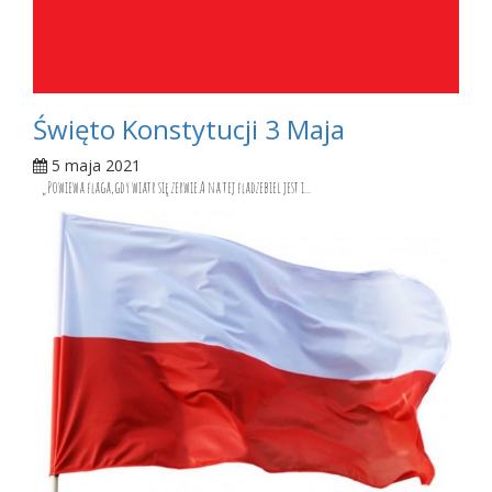
Święto Konstytucji 3 Maja
5 maja 2021
„Powiewa flaga,gdy wiatr się zerwie.A na tej fladzebiel jest i...