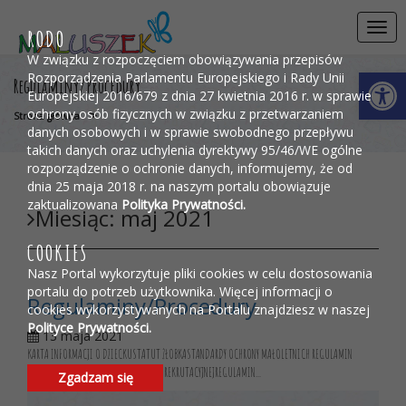
Przejdź do menu
Przejdź do stopki strony
Przejdź do głównej treści strony
Togg
RODO
navi
W związku z rozpoczęciem obowiązywania przepisów
Otwórz 
Rozporządzenia Parlamentu Europejskiego i Rady Unii
Regulaminy/Procedury
Europejskiej 2016/679 z dnia 27 kwietnia 2016 r. w sprawie
ochrony osób fizycznych w związku z przetwarzaniem
>
Strona główna
danych osobowych i w sprawie swobodnego przepływu
takich danych oraz uchylenia dyrektywy 95/46/WE ogólne
rozporządzenie o ochronie danych, informujemy, że od
dnia 25 maja 2018 r. na naszym portalu obowiązuje
zaktualizowana
Polityka Prywatności.
Miesiąc:
maj 2021
COOKIES
Nasz Portal wykorzytuje pliki cookies w celu dostosowania
portalu do potrzeb użytkownika. Więcej informacji o
Regulaminy/Procedury
cookies wykorzystywanych na Portalu znajdziesz w naszej
Polityce Prywatności.
13 maja 2021
KARTA INFORMACJI O DZIECKUSTATUT ŻŁOBKASTANDARDY OCHRONY MAŁOLETNICH REGULAMIN
REKRUTACJIREGULAMIN PRACY KOMISJI REKRUTACYJNEJREGULAMIN...
Zgadzam się