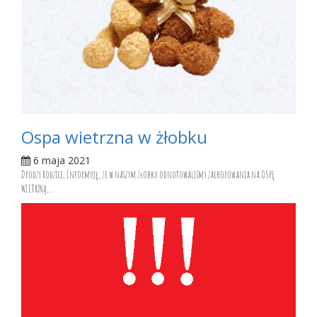
Ospa wietrzna w żłobku
6 maja 2021
Drodzy Rodzice, Informuję, że w naszym żłobku odnotowaliśmy zachorowania na OSPĘ
WIETRZNĄ,...