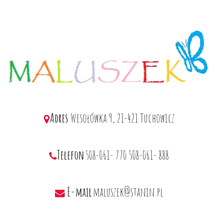
Adres
Wesołówka 9, 21-421 Tuchowicz
Telefon
508-061- 770
508-061- 888
E-mail
maluszek@stanin.pl