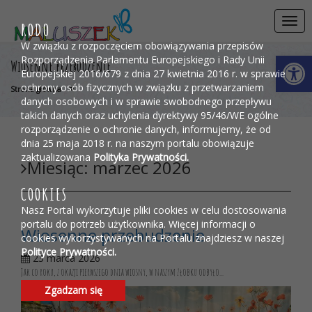
Przejdź do menu
Przejdź do stopki strony
Przejdź do głównej treści strony
Togg
RODO
navi
W związku z rozpoczęciem obowiązywania przepisów
Otwórz 
Rozporządzenia Parlamentu Europejskiego i Rady Unii
Wiosenne przebudzenie
Europejskiej 2016/679 z dnia 27 kwietnia 2016 r. w sprawie
ochrony osób fizycznych w związku z przetwarzaniem
>
Strona główna
danych osobowych i w sprawie swobodnego przepływu
takich danych oraz uchylenia dyrektywy 95/46/WE ogólne
rozporządzenie o ochronie danych, informujemy, że od
dnia 25 maja 2018 r. na naszym portalu obowiązuje
zaktualizowana
Polityka Prywatności.
Miesiąc:
marzec 2026
COOKIES
Nasz Portal wykorzytuje pliki cookies w celu dostosowania
portalu do potrzeb użytkownika. Więcej informacji o
Wiosenne przebudzenie
cookies wykorzystywanych na Portalu znajdziesz w naszej
Polityce Prywatności.
23 marca 2026
Jak co roku, z okazji pierwszego dnia wiosny, w naszym żłobku odbyło...
Zgadzam się