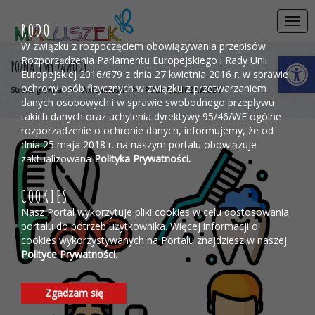
Przejdź do menu
Przejdź do stopki strony
Przejdź do głównej treści strony
Togg
RODO
navi
W związku z rozpoczęciem obowiązywania przepisów
Otwórz 
Rozporządzenia Parlamentu Europejskiego i Rady Unii
POZNAJEMY ZAWODY
Europejskiej 2016/679 z dnia 27 kwietnia 2016 r. w sprawie
ochrony osób fizycznych w związku z przetwarzaniem
>
>
Strona główna
Aktualności
POZNAJEMY ZAWODY
danych osobowych i w sprawie swobodnego przepływu
takich danych oraz uchylenia dyrektywy 95/46/WE ogólne
rozporządzenie o ochronie danych, informujemy, że od
dnia 25 maja 2018 r. na naszym portalu obowiązuje
zaktualizowana
Polityka Prywatności.
COOKIES
Nasz Portal wykorzytuje pliki cookies w celu dostosowania
portalu do potrzeb użytkownika. Więcej informacji o
cookies wykorzystywanych na Portalu znajdziesz w naszej
Polityce Prywatności.
Zgadzam się