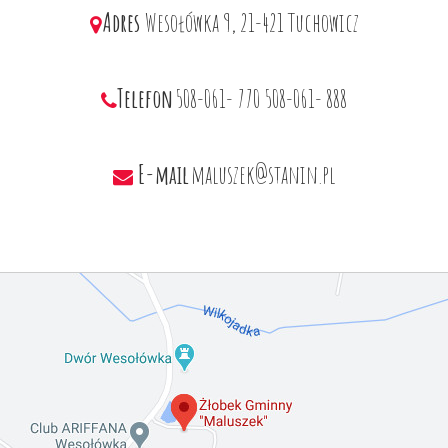
Adres
Wesołówka 9, 21-421 Tuchowicz
Telefon
508-061- 770
508-061- 888
E-mail
maluszek@stanin.pl