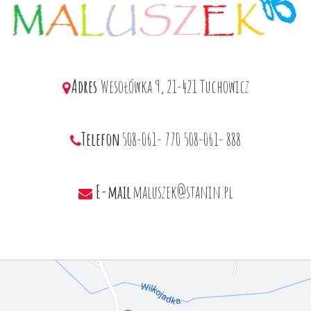
Adres
Wesołówka 9, 21-421 Tuchowicz
Telefon
508-061- 770
508-061- 888
E-mail
maluszek@stanin.pl