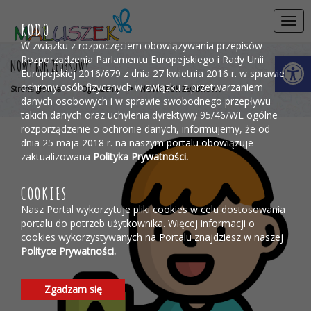
Przejdź do menu
Przejdź do stopki strony
Przejdź do głównej treści strony
Togg
RODO
navi
W związku z rozpoczęciem obowiązywania przepisów
Otwórz 
Rozporządzenia Parlamentu Europejskiego i Rady Unii
NOWY ROK ŻŁOBKOWY
Europejskiej 2016/679 z dnia 27 kwietnia 2016 r. w sprawie
ochrony osób fizycznych w związku z przetwarzaniem
>
>
Strona główna
Ogłoszenia
NOWY ROK ŻŁOBKOWY
danych osobowych i w sprawie swobodnego przepływu
takich danych oraz uchylenia dyrektywy 95/46/WE ogólne
rozporządzenie o ochronie danych, informujemy, że od
dnia 25 maja 2018 r. na naszym portalu obowiązuje
zaktualizowana
Polityka Prywatności.
COOKIES
Nasz Portal wykorzytuje pliki cookies w celu dostosowania
portalu do potrzeb użytkownika. Więcej informacji o
cookies wykorzystywanych na Portalu znajdziesz w naszej
Polityce Prywatności.
Zgadzam się