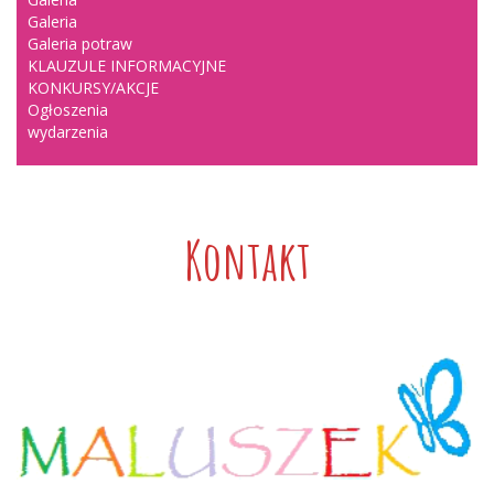
Galeria
Galeria potraw
KLAUZULE INFORMACYJNE
KONKURSY/AKCJE
Ogłoszenia
wydarzenia
Kontakt