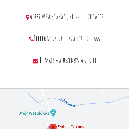
Adres
Wesołówka 9, 21-421 Tuchowicz
Telefon
508-061- 770
508-061- 888
E-mail
maluszek@stanin.pl