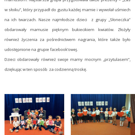
w słoiku”, który przypadł do gustu każdej mamie i wywołał uśmiech
na ich twarzach. Nasze najmłodsze dzieci z grupy „Słoneczka”
obdarowały mamusie pięknym bukiecikiem kwiatów. Złożyły
również życzenia za pośrednictwem nagrania, które także było
udostępnione na grupie facebook’owej.
Dzieci obdarowały również swoje mamy mocnym „przytulasem”,
dziękując w ten sposób za codzienną troskę.