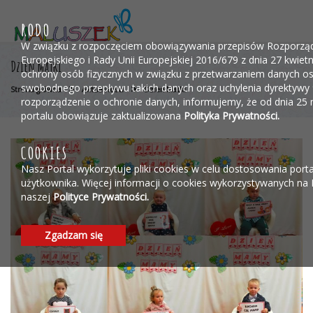
Przejdź do menu
Przejdź do stopki strony
Przejdź do głównej treści strony
RODO
W związku z rozpoczęciem obowiązywania przepisów Rozporzą
Europejskiego i Rady Unii Europejskiej 2016/679 z dnia 27 kwietn
Dzień Matki
ochrony osób fizycznych w związku z przetwarzaniem danych o
swobodnego przepływu takich danych oraz uchylenia dyrektywy
>
>
Strona główna
Aktualności
Dzień Matki
rozporządzenie o ochronie danych, informujemy, że od dnia 25
portalu obowiązuje zaktualizowana
Polityka Prywatności.
COOKIES
Nasz Portal wykorzytuje pliki cookies w celu dostosowania port
użytkownika. Więcej informacji o cookies wykorzystywanych na 
naszej
Polityce Prywatności.
Zgadzam się