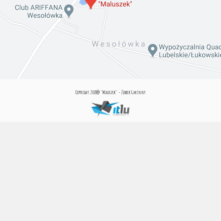
Copyright 2018@ "Maluszek" - Żłobek Gminny