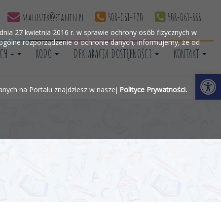
maluszek@stanin.pl
508-061-770
508-061-888
nia 27 kwietnia 2016 r. w sprawie ochrony osób fizycznych w
gólne rozporządzenie o ochronie danych, informujemy, że od
CH +
RODO
DEKLARACJA DOSTĘPNOŚCI
KONTAKT
Otwórz 
wanych na Portalu znajdziesz w naszej
Polityce Prywatności.