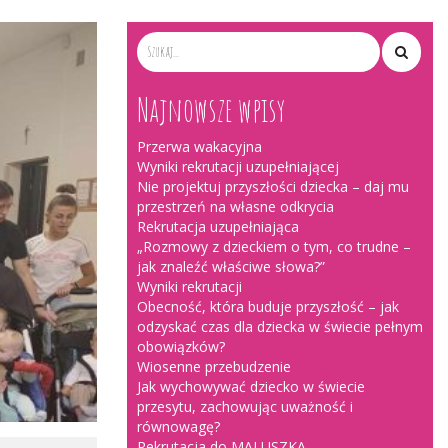
Najnowsze wpisy
Przerwa wakacyjna
Wyniki rekrutacji uzupełniającej
Nie projektuj przyszłości dziecka – daj mu
przestrzeń na własne odkrycia
Rekrutacja uzupełniająca
„Rozmowy z dzieckiem o tym, co trudne –
jak znaleźć właściwe słowa?”
Wyniki rekrutacji
Obecność, która buduje przyszłość – jak
odzyskać czas dla dziecka w świecie pełnym
obowiązków?
Wiosenne przebudzenie
Jak wychowywać dziecko w świecie
przesytu, zachowując uważność i
równowagę?
Rekrutacja do MALUSZKA