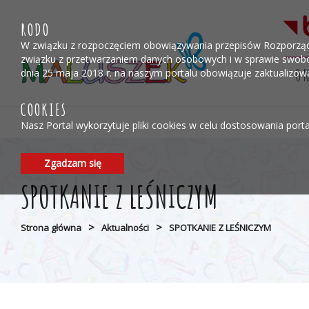
Przejdź do menu
Przejdź do stopki strony
Przejdź do głównej treści strony
RODO
W związku z rozpoczęciem obowiązywania przepisów Rozporządzen
związku z przetwarzaniem danych osobowych i w sprawie swobo
O 
dnia 25 maja 2018 r. na naszym portalu obowiązuje zaktualizo
COOKIES
Nasz Portal wykorzytuje pliki cookies w celu dostosowania port
Zgadzam się
SPOTKANIE Z LEŚNICZYM
>
>
Strona główna
Aktualności
SPOTKANIE Z LEŚNICZYM