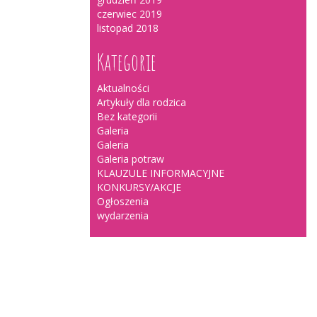
czerwiec 2019
listopad 2018
Kategorie
Aktualności
Artykuły dla rodzica
Bez kategorii
Galeria
Galeria
Galeria potraw
KLAUZULE INFORMACYJNE
KONKURSY/AKCJE
Ogłoszenia
wydarzenia