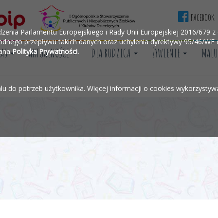
facebook
ia Parlamentu Europejskiego i Rady Unii Europejskiej 2016/679 z d
dnego przepływu takich danych oraz uchylenia dyrektywy 95/46/WE o
NAS
AKTUALNOŚCI
DLA RODZICA
ŻYWIENIE
MALU
wana
Polityka Prywatności.
alu do potrzeb użytkownika. Więcej informacji o cookies wykorzysty