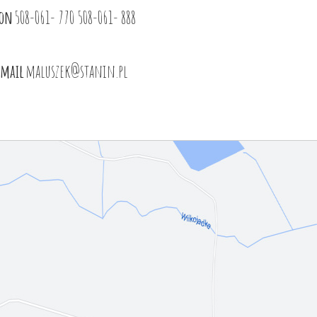
fon
508-061- 770
508-061- 888
mail
maluszek@stanin.pl