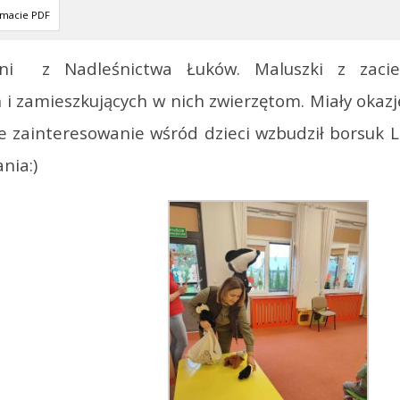
rmacie PDF
Pani z Nadleśnictwa Łuków. Maluszki z zaci
h i zamieszkujących w nich zwierzętom. Miały okaz
ze zainteresowanie wśród dzieci wzbudził borsuk L
nia:)