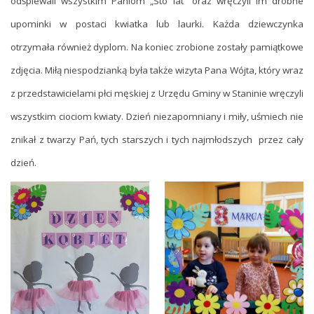
odśpiewali wszystkim Paniom „Sto lat” oraz wręczyli im drobne
upominki w postaci kwiatka lub laurki. Każda dziewczynka
otrzymała również dyplom. Na koniec zrobione zostały pamiątkowe
zdjęcia. Miłą niespodzianką była także wizyta Pana Wójta, który wraz
z przedstawicielami płci męskiej z Urzędu Gminy w Staninie wręczyli
wszystkim ciociom kwiaty. Dzień niezapomniany i miły, uśmiech nie
znikał z twarzy Pań, tych starszych i tych najmłodszych przez cały
dzień.