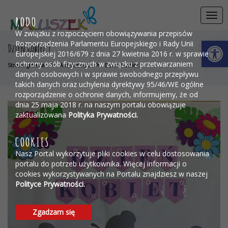
Przejdź do menu
Przejdź do stopki strony
Przejdź do głównej treści strony
Togg
RODO
navi
W związku z rozpoczęciem obowiązywania przepisów
Otwórz 
Rozporządzenia Parlamentu Europejskiego i Rady Unii
Dzień Kobiet:)
Europejskiej 2016/679 z dnia 27 kwietnia 2016 r. w sprawie
ochrony osób fizycznych w związku z przetwarzaniem
>
>
Strona główna
Aktualności
Dzień Kobiet:)
danych osobowych i w sprawie swobodnego przepływu
takich danych oraz uchylenia dyrektywy 95/46/WE ogólne
rozporządzenie o ochronie danych, informujemy, że od
dnia 25 maja 2018 r. na naszym portalu obowiązuje
zaktualizowana
Polityka Prywatności.
COOKIES
Nasz Portal wykorzytuje pliki cookies w celu dostosowania
portalu do potrzeb użytkownika. Więcej informacji o
cookies wykorzystywanych na Portalu znajdziesz w naszej
Polityce Prywatności.
Zgadzam się