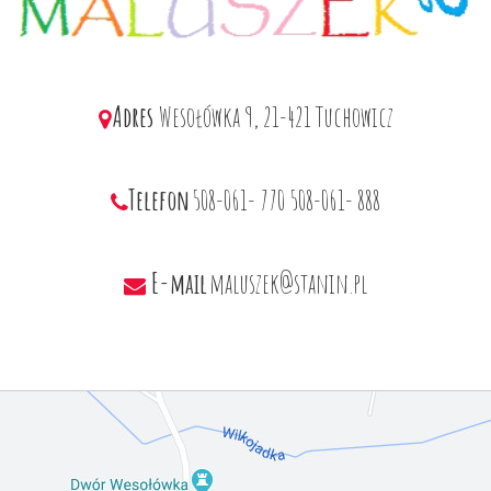
Adres
Wesołówka 9, 21-421 Tuchowicz
Telefon
508-061- 770
508-061- 888
E-mail
maluszek@stanin.pl