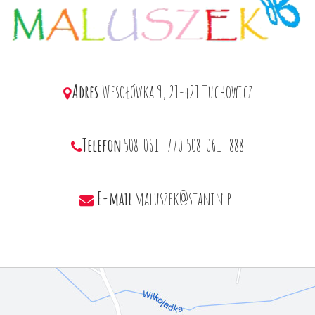
Adres
Wesołówka 9, 21-421 Tuchowicz
Telefon
508-061- 770
508-061- 888
E-mail
maluszek@stanin.pl