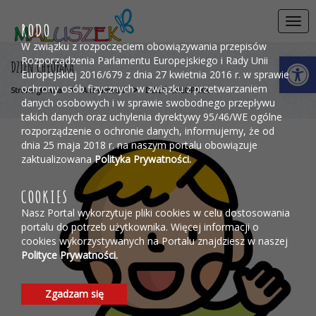
Przejdź do menu
Przejdź do stopki strony
Przejdź do głównej treści strony
Togg
RODO
navi
W związku z rozpoczęciem obowiązywania przepisów
Otwórz 
Rozporządzenia Parlamentu Europejskiego i Rady Unii
DZIEŃ CHŁOPAKA
Europejskiej 2016/679 z dnia 27 kwietnia 2016 r. w sprawie
ochrony osób fizycznych w związku z przetwarzaniem
>
>
Strona główna
Aktualności
DZIEŃ CHŁOPAKA
danych osobowych i w sprawie swobodnego przepływu
takich danych oraz uchylenia dyrektywy 95/46/WE ogólne
rozporządzenie o ochronie danych, informujemy, że od
dnia 25 maja 2018 r. na naszym portalu obowiązuje
zaktualizowana
Polityka Prywatności.
COOKIES
Nasz Portal wykorzytuje pliki cookies w celu dostosowania
portalu do potrzeb użytkownika. Więcej informacji o
cookies wykorzystywanych na Portalu znajdziesz w naszej
Polityce Prywatności.
Zgadzam się