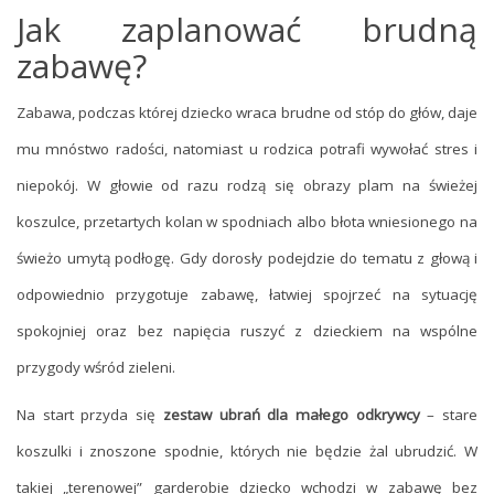
Jak zaplanować brudną
zabawę?
Zabawa, podczas której dziecko wraca brudne od stóp do głów, daje
mu mnóstwo radości, natomiast u rodzica potrafi wywołać stres i
niepokój. W głowie od razu rodzą się obrazy plam na świeżej
koszulce, przetartych kolan w spodniach albo błota wniesionego na
świeżo umytą podłogę. Gdy dorosły podejdzie do tematu z głową i
odpowiednio przygotuje zabawę, łatwiej spojrzeć na sytuację
spokojniej oraz bez napięcia ruszyć z dzieckiem na wspólne
przygody wśród zieleni.
Na start przyda się
zestaw ubrań dla małego odkrywcy
– stare
koszulki i znoszone spodnie, których nie będzie żal ubrudzić. W
takiej „terenowej” garderobie dziecko wchodzi w zabawę bez