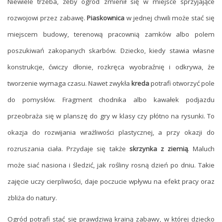
Niewiele trzeba, żeby ogród zmienił się w miejsce sprzyjające
rozwojowi przez zabawę.
Piaskownica
w jednej chwili może stać się
miejscem budowy, terenową pracownią zamków albo polem
poszukiwań zakopanych skarbów. Dziecko, kiedy stawia własne
konstrukcje, ćwiczy dłonie, rozkręca wyobraźnię i odkrywa, że
tworzenie wymaga czasu. Nawet zwykła
kreda
potrafi otworzyć pole
do pomysłów. Fragment chodnika albo kawałek podjazdu
przeobraża się w planszę do gry w klasy czy płótno na rysunki. To
okazja do rozwijania wrażliwości plastycznej, a przy okazji do
rozruszania ciała. Przydaje się także
skrzynka z ziemią
. Maluch
może siać nasiona i śledzić, jak rośliny rosną dzień po dniu. Takie
zajęcie uczy cierpliwości, daje poczucie wpływu na efekt pracy oraz
zbliża do natury.
Ogród potrafi stać się prawdziwą krainą zabawy, w której dziecko