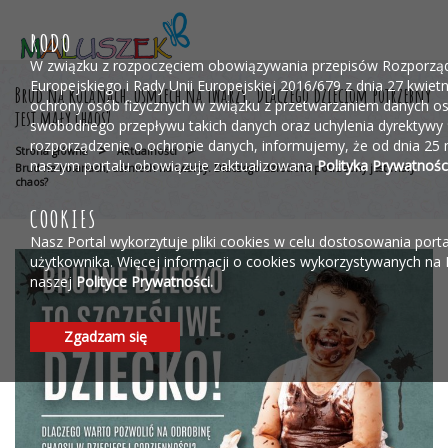
Przejdź do menu
Przejdź do stopki strony
Przejdź do głównej treści strony
RODO
W związku z rozpoczęciem obowiązywania przepisów Rozporzą
Europejskiego i Rady Unii Europejskiej 2016/679 z dnia 27 kwietn
Brud na kolanach, uśmiech na twarzy. Dlaczego dzieciom potrzebny
ochrony osób fizycznych w związku z przetwarzaniem danych o
jest mały chaos?
swobodnego przepływu takich danych oraz uchylenia dyrektywy
rozporządzenie o ochronie danych, informujemy, że od dnia 25 
>
>
Strona główna
Aktualności
naszym portalu obowiązuje zaktualizowana
Polityka Prywatności
Brud na kolanach, uśmiech na twarzy. Dlaczego dzieciom potrzebny jest mały
chaos?
COOKIES
Nasz Portal wykorzytuje pliki cookies w celu dostosowania port
użytkownika. Więcej informacji o cookies wykorzystywanych na 
naszej
Polityce Prywatności.
Zgadzam się