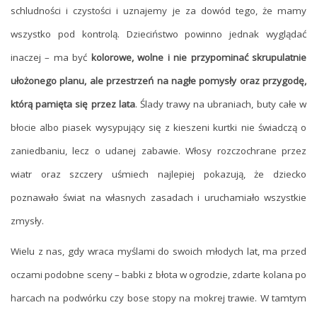
schludności i czystości i uznajemy je za dowód tego, że mamy
wszystko pod kontrolą. Dzieciństwo powinno jednak wyglądać
inaczej – ma być
kolorowe, wolne i nie przypominać skrupulatnie
ułożonego planu, ale przestrzeń na nagłe pomysły oraz przygodę,
którą pamięta się przez lata
. Ślady trawy na ubraniach, buty całe w
błocie albo piasek wysypujący się z kieszeni kurtki nie świadczą o
zaniedbaniu, lecz o udanej zabawie. Włosy rozczochrane przez
wiatr oraz szczery uśmiech najlepiej pokazują, że dziecko
poznawało świat na własnych zasadach i uruchamiało wszystkie
zmysły.
Wielu z nas, gdy wraca myślami do swoich młodych lat, ma przed
oczami podobne sceny – babki z błota w ogrodzie, zdarte kolana po
harcach na podwórku czy bose stopy na mokrej trawie. W tamtym