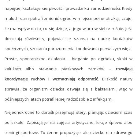
napięcie, kształtuje cierpliwość i prowadzi ku samodzielności. Kiedy
maluch sam potrafi zmienić ogród w miejsce pełne atrakcji, czuje,
że ma wpływ na to, co się dzieje, a jego wiara w siebie rośnie. Jeśli
dołączają rówieśnicy, pojawia się szansa na naukę kontaktów
społecznych, szukania porozumienia i budowania pierwszych więzi.
Proste, spontaniczne działania – bieganie po ogródku, skoki w
kałużach albo stawianie piaskowych zamków –
rozwijają
koordynację ruchów i wzmacniają odporność
. Bliskość natury
sprawia, że organizm dziecka oswaja się z bakteriami, więc w
późniejszych latach potrafi lepiej radzić sobie z infekcjami.
Niejednokrotnie to dorośli przejmują stery, planując dzieciom czas
po szkole. Zapisują je na zajęcia artystyczne, lekcje śpiewu albo
treningi sportowe. To cenne propozycje, ale dziecko dla zdrowego