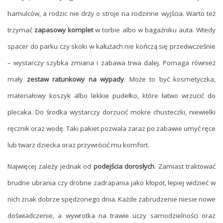
hamulców, a rodzic nie drży o stroje na rodzinne wyjścia. Warto też
trzymać
zapasowy komplet
w torbie albo w bagażniku auta. Wtedy
spacer do parku czy skoki w kałużach nie kończą się przedwcześnie
– wystarczy szybka zmiana i zabawa trwa dalej. Pomaga również
mały
zestaw ratunkowy na wypady
. Może to być kosmetyczka,
materiałowy koszyk albo lekkie pudełko, które łatwo wrzucić do
plecaka. Do środka wystarczy dorzucić mokre chusteczki, niewielki
ręcznik oraz wodę. Taki pakiet pozwala zaraz po zabawie umyć ręce
lub twarz dziecka oraz przywrócić mu komfort.
Najwięcej zależy jednak od
podejścia dorosłych
. Zamiast traktować
brudne ubrania czy drobne zadrapania jako kłopot, lepiej widzieć w
nich znak dobrze spędzonego dnia. Każde zabrudzenie niesie nowe
doświadczenie, a wywrotka na trawie uczy samodzielności oraz