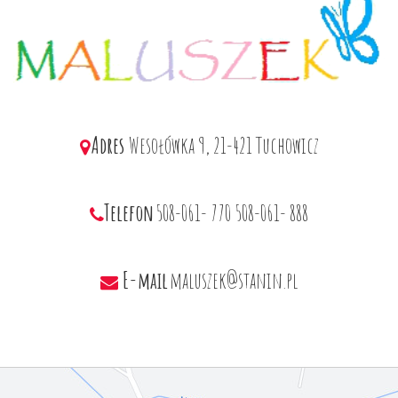
Adres
Wesołówka 9, 21-421 Tuchowicz
Telefon
508-061- 770
508-061- 888
E-mail
maluszek@stanin.pl