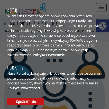
Przejdź do menu
Przejdź do stopki strony
Przejdź do głównej treści strony
Togg
RODO
navi
W związku z rozpoczęciem obowiązywania przepisów
Otwórz 
Rozporządzenia Parlamentu Europejskiego i Rady Unii
Spotkanie dotyczące adaptacji dzieci
Europejskiej 2016/679 z dnia 27 kwietnia 2016 r. w sprawie
ochrony osób fizycznych w związku z przetwarzaniem
>
>
Strona główna
Ogłoszenia
Spotkanie dotyczące adaptacji dzieci
danych osobowych i w sprawie swobodnego przepływu
takich danych oraz uchylenia dyrektywy 95/46/WE ogólne
rozporządzenie o ochronie danych, informujemy, że od
dnia 25 maja 2018 r. na naszym portalu obowiązuje
zaktualizowana
Polityka Prywatności.
COOKIES
Nasz Portal wykorzytuje pliki cookies w celu dostosowania
portalu do potrzeb użytkownika. Więcej informacji o
cookies wykorzystywanych na Portalu znajdziesz w naszej
Polityce Prywatności.
Zgadzam się